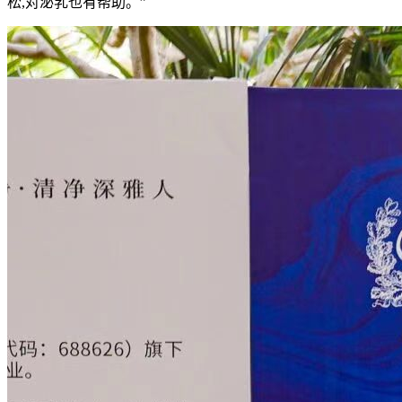
松,对泌乳也有帮助。”