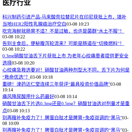
医疗行业
科兴制药引进产品-马来酸奈拉替尼片在印尼获批上市，填补
当地HER2阳性乳腺癌治疗空白
03-08 10:23
吃完海鲜就肠胃不适？不是过敏，也许是菌群“水土不服”！
03-08 10:22
告别主食后，便秘腹泻轮流来？可能是肠道在“切换燃料”！
03-08 10:22
0.3mg硝酸甘油舌下片获批上市 为老年心绞痛患者提供更安全
选择
03-08 10:20
心绞痛急救选要对！硝酸甘油两种剂型大不同，舌下片为何是
“救命优选”？
03-08 10:18
重磅！津药达仁堂连续三年获评“最具投资价值品牌”
03-08
10:14
痛风降尿酸用什么药最好
03-08 10:14
硝酸甘油舌下片选0.3mg还是0.5mg？硝酸甘油选对剂量才是重
点
03-08 10:13
别再瞎补免疫力了！脾蛋白肽才是脾胃+免疫双调的“黑马”
03-
08 10:09
别再瞎补免疫力了！脾蛋白肽才是脾胃+免疫双调的“黑马”
03-