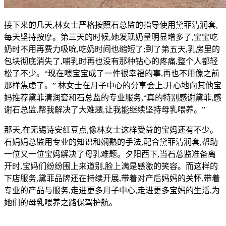
接下来的几天,林女士严格按照石总监的指导使用黛菲清润套,
每天坚持按摩。第三天的时候,她发现奶量明显增多了,宝宝吃
奶时不用再费力吸吮,吃奶时间也缩短了;到了第五天,乳房里的
包块彻底消失了,哺乳时再也没有那种钻心的疼痛,整个人都轻
松了不少。“现在喂宝宝成了一件很幸福的事,再也不用像之前
那样焦虑了。” 林女士在月子中心的分享会上,开心地向其他宝
妈推荐黛菲清润套和石总监的专业服务,“真的特别感谢黛菲,感
谢石总监,帮我解决了大难题,让我能继续坚持母乳喂养。”
那天,在无锡诗安红豆点,像林女士这样受益的宝妈还有不少。
石娟娟总监用专业的知识和娴熟的手法,配合黛菲清润套,帮助
一位又一位宝妈解决了母乳难题。夕阳西下,当石总监准备离
开时,宝妈们纷纷围上来道别,脸上满是感激的笑容。而这样的
下店服务,黛菲品牌还在持续开展,带着对产后妈妈的关怀,带着
专业的产品与服务,走进更多月子中心,走进更多宝妈的生活,为
她们的母乳喂养之路保驾护航。