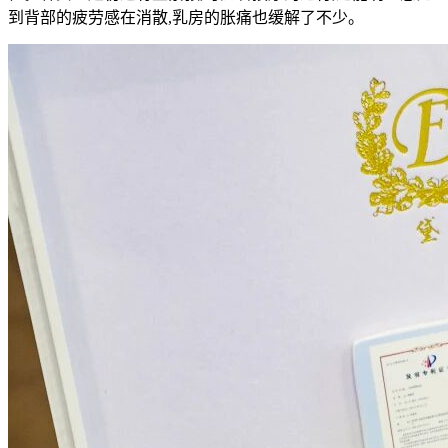
到背部的疲劳感在消散,乳房的胀痛也缓解了不少。