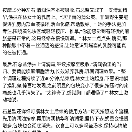
按摩15分钟左右,清润油基本被吸收,石总监又取了一支清润精
华,涂抹在林女士的乳房上。“这里面的蒲公英、非洲野生姜能
促进乳房内部血液循环,活血化瘀,帮助散结。” 她的手法更加
专注,围绕着包块区域轻轻按压、推拿,“你能感觉到有轻微的酸
胀感是正常的,这是经络在慢慢疏通。” 林女士点点头,确实,那
种酸胀中带着一丝通透的感觉,让她意识到堵塞的乳腺可能真
的在被打通。
最后,石总监涂抹上清润霜,继续按摩至吸收:“清润霜里的当
归、姜黄能唤醒细胞活力,长效滋养乳房,巩固调理效果。” 整
个调理过程持续了近40分钟,结束后,林女士站起身,下意识地摸
了摸乳房,惊喜地发现,之前明显的包块变小了很多,按压时的疼
痛感也几乎消失了。“太神奇了,感觉胸口都通畅了!” 林女士激
动地说。
石总监还详细叮嘱林女士后续的使用方法:“每天按照这个流程,
先用清润油按摩,再用清润精华和清润霜,坚持下去,奶量会慢慢
增多,包块也会彻底消失。饮食上可以多喝些汤水,保持心情放