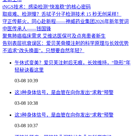
tNGS技术：感染检测“快准稳”的核心密码
取痰难、检测慢？舌拭子分子检测技术 15 秒无创采样！
守正传薪火，同心赴新程——神威药业集团2026年新年贺词
中医传承人——钱国锋
聚焦肺癌临床需求 艾维达医保可及点亮患者新生
告别表层抗衰误区：爱贝芙骨膜注射的科学原理与长效优势
不追求“改头换面”，只想要自然年轻？
午休式变美？爱贝芙注射后无痕，长效维持，“隐形”年
轻秘诀看这里
03-08 10:39
这3种身体信号，是血管在向你发出“求救”预警
03-08 10:38
这3种身体信号，是血管在向你发出“求救”预警
03-08 10:37